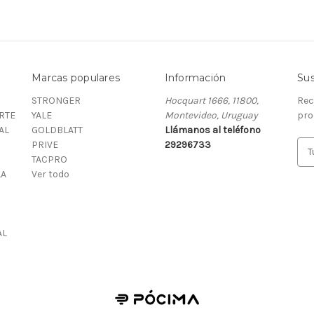
Marcas populares
Información
Sus
STRONGER
Hocquart 1666, 11800,
Rec
RTE
YALE
Montevideo, Uruguay
pro
AL
GOLDBLATT
Llámanos al teléfono
PRIVE
29296733
D
TACPRO
i
LA
Ver todo
r
e
c
c
AL
i
ó
n
d
e
c