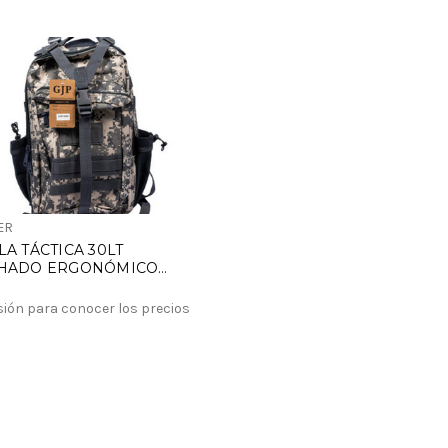
ER
A TÁCTICA 30LT
HADO ERGONÓMICO
DA
esión para conocer los precios