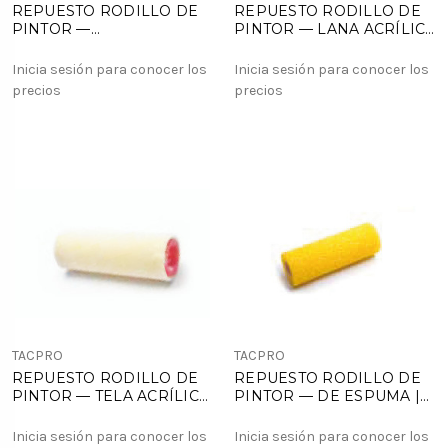
REPUESTO RODILLO DE
REPUESTO RODILLO DE
PINTOR —
PINTOR — LANA ACRÍLICA
ATERCIOPELADO | PORO
BLANCA O AMARILLA |
CERRADO
PELO LARGO | ENCASTRE
Inicia sesión para conocer los
Inicia sesión para conocer los
ESTILO AMERICANO
precios
precios
TACPRO
TACPRO
REPUESTO RODILLO DE
REPUESTO RODILLO DE
PINTOR — TELA ACRÍLICA
PINTOR — DE ESPUMA |
| SISTEMA ANTI DERRAME
PARA DISEÑO
TEXTURADOS
Inicia sesión para conocer los
Inicia sesión para conocer los