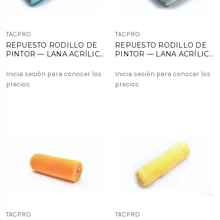
TACPRO
TACPRO
REPUESTO RODILLO DE
REPUESTO RODILLO DE
PINTOR — LANA ACRÍLICA
PINTOR — LANA ACRÍLICA
BLANCA | PELO CORTO
BLANCA | PELO CORTO
X10 U
Inicia sesión para conocer los
Inicia sesión para conocer los
precios
precios
TACPRO
TACPRO