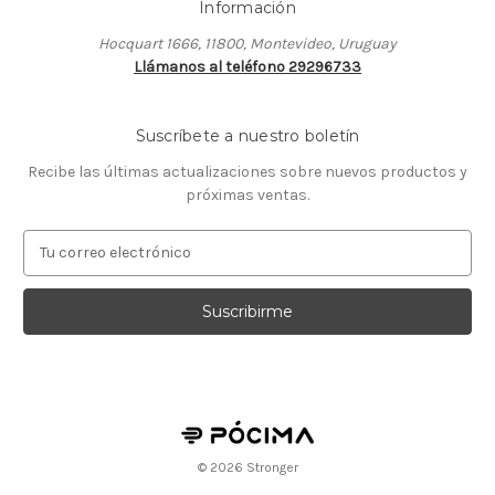
Información
Hocquart 1666, 11800, Montevideo, Uruguay
Llámanos al teléfono 29296733
Suscríbete a nuestro boletín
Recibe las últimas actualizaciones sobre nuevos productos y
próximas ventas.
D
i
r
e
c
c
i
ó
n
d
© 2026 Stronger
e