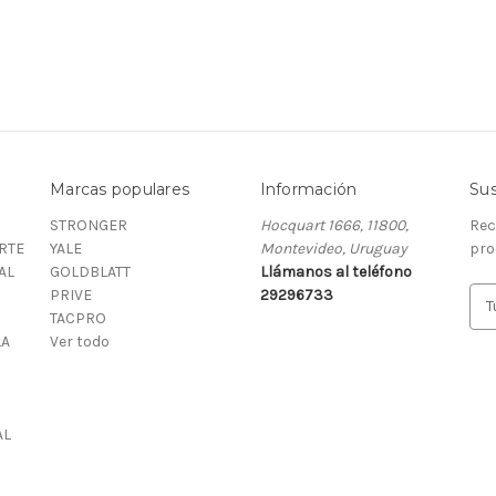
Marcas populares
Información
Sus
STRONGER
Hocquart 1666, 11800,
Rec
RTE
YALE
Montevideo, Uruguay
pro
AL
GOLDBLATT
Llámanos al teléfono
PRIVE
29296733
D
TACPRO
i
LA
Ver todo
r
e
c
c
AL
i
ó
n