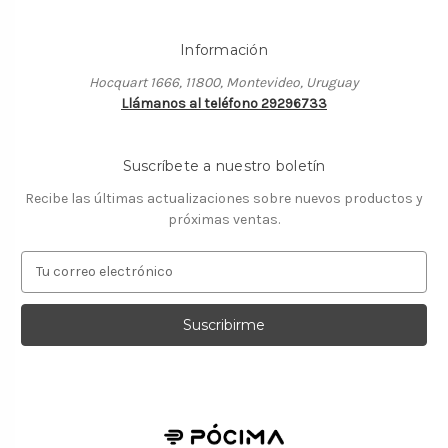
Información
Hocquart 1666, 11800, Montevideo, Uruguay
Llámanos al teléfono 29296733
Suscríbete a nuestro boletín
Recibe las últimas actualizaciones sobre nuevos productos y
próximas ventas.
D
i
r
e
c
c
i
ó
n