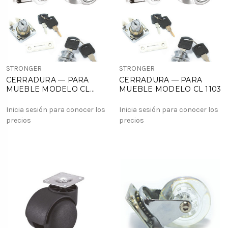
STRONGER
STRONGER
CERRADURA — PARA
CERRADURA — PARA
MUEBLE MODELO CL
MUEBLE MODELO CL 1103
1202
Inicia sesión para conocer los
Inicia sesión para conocer los
precios
precios