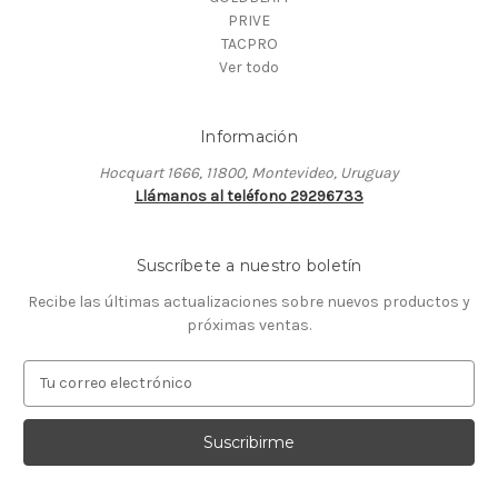
PRIVE
TACPRO
Ver todo
Información
Hocquart 1666, 11800, Montevideo, Uruguay
Llámanos al teléfono 29296733
Suscríbete a nuestro boletín
Recibe las últimas actualizaciones sobre nuevos productos y
próximas ventas.
D
i
r
e
c
c