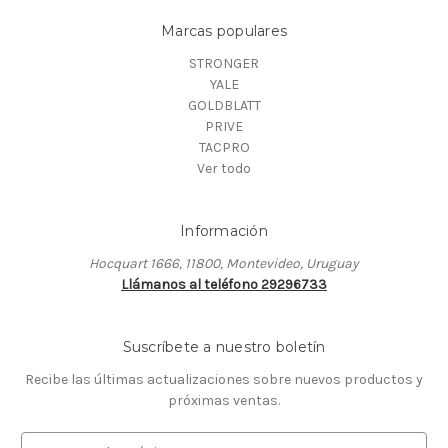
Marcas populares
STRONGER
YALE
GOLDBLATT
PRIVE
TACPRO
Ver todo
Información
Hocquart 1666, 11800, Montevideo, Uruguay
Llámanos al teléfono 29296733
Suscríbete a nuestro boletín
Recibe las últimas actualizaciones sobre nuevos productos y
próximas ventas.
D